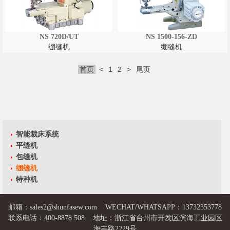
NS 720D/UT
NS 1500-156-ZD
绷缝机
绷缝机
首页
<
1
2
>
尾页
智能裁床系统
平缝机
包缝机
绷缝机
特种机
邮箱：
sales2@shunfasew.com
WECHAT/WHATSAPP：13732353778
联系电话：400-8878 508 地址：浙江省台州市开发区滨海工业园区
海丰路2229号