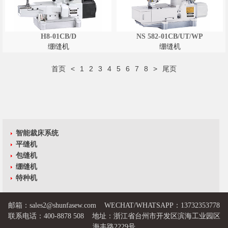
H8-01CB/D
NS 582-01CB/UT/WP
绷缝机
绷缝机
首页
<
1
2
3
4
5
6
7
8
>
尾页
智能裁床系统
平缝机
包缝机
绷缝机
特种机
邮箱：
sales2@shunfasew.com
WECHAT/WHATSAPP：13732353778
联系电话：400-8878 508 地址：浙江省台州市开发区滨海工业园区
海丰路2229号